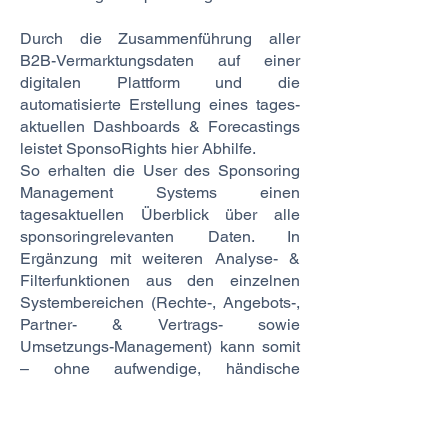
Durch die Zusammenführung aller
B2B-Vermarktungsdaten auf einer
digitalen Plattform und die
automatisierte Erstellung eines tages­
aktuellen Dashboards & Forecastings
leistet SponsoRights hier Abhilfe.
So erhalten die User des Sponsoring
Management Systems einen
tagesaktuellen Überblick über alle
sponsoringrelevanten Daten. In
Ergänzung mit weiteren Analyse- &
Filterfunktionen aus den einzelnen
Systembereichen (Rechte-, Angebots-,
Partner- & Vertrags- sowie
Umsetzungs-Management) kann somit
– ohne aufwendige, händische
Screening- & Erstellungsarbeit – ein
automatisiertes State-of-the-Art-
Reporting & -Forecasting für das Club-