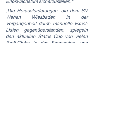
Erlöswachstum sicherzustellen.“
„Die Herausforderungen, die dem SV
Wehen Wiesbaden in der
Vergangenheit durch manuelle Excel-
Listen gegenüberstanden, spiegeln
den aktuellen Status Quo von vielen
Profi-Clubs in der Sponsoring- und
Hospitality-Vermarktung wider. Dass
wir mit dem SVWW einen weiteren
Zweitligisten von unserem Sponsoring
Management System überzeugen
konnten und gemeinsam die Grundlage
für ein zuverlässiges Management
sowie eine pro-aktive erlössteigernde
Vermarktung ihrer Assets geschaffen
haben, freut uns sehr. Wir bedanken
uns bei Kristina Dröge und ihrem Team
für das entgegengebrachte Vertrauen
und freuen uns auf die weitere
Zusammenarbeit",
so SponsoRights-